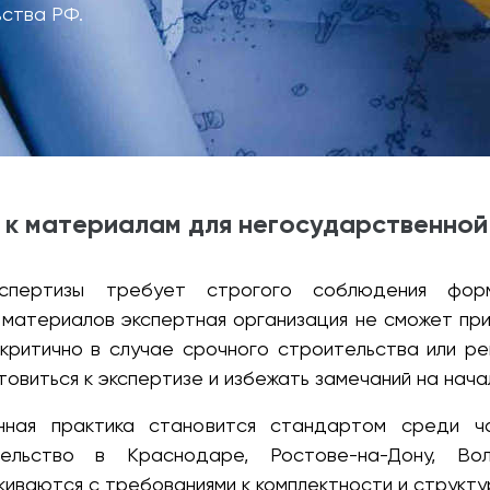
ьства РФ.
 к материалам для негосударственной
кспертизы требует строгого соблюдения фо
 материалов экспертная организация не сможет прис
 критично в случае срочного строительства или ре
овиться к экспертизе и избежать замечаний на нача
ая практика становится стандартом среди ча
тельство в Краснодаре, Ростове-на-Дону, В
киваются с требованиями к комплектности и структ