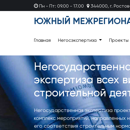
Пн - Пт: 09.00 - 17.00
344000, г. Росто
ЮЖНЫЙ МЕЖРЕГИОНА
Главная
Негосэкспертиза
Проекты
Негосударственн
экспертиза всех в
строительной дея
Негосударственная экспертиза проек
комплекс мероприятий, направленных 
его соответствия строительным норм