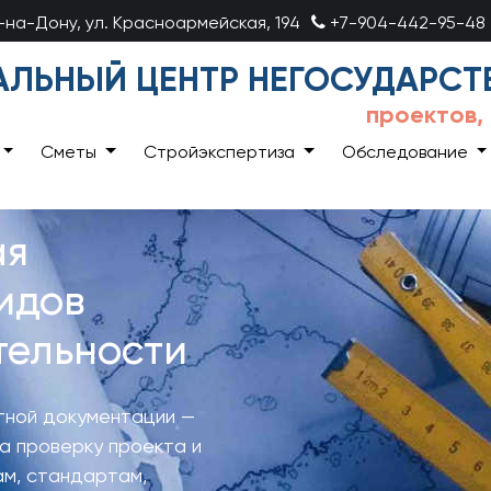
в-на-Дону, ул. Красноармейская, 194
+7-904-442-95-48
ЛЬНЫЙ ЦЕНТР НЕГОСУДАРСТ
проектов,
Сметы
Стройэкспертиза
Обследование
ая
идов
тельности
тной документации —
на проверку проекта и
ам, стандартам,