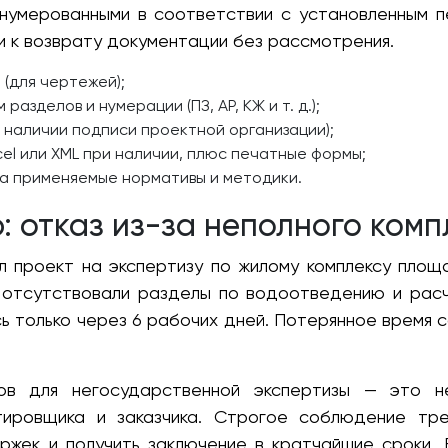
онумерованными в соответствии с установленным п
и к возврату документации без рассмотрения.
(для чертежей);
азделов и нумерации (ПЗ, АР, КЖ и т. д.);
 наличии подписи проектной организации);
el или XML при наличии, плюс печатные формы;
на применяемые нормативы и методики.
 отказ из-за неполного комп
 проект на экспертизу по жилому комплексу площ
 отсутствовали разделы по водоотведению и расч
ь только через 6 рабочих дней. Потерянное время с
ов для негосударственной экспертизы — это н
ктировщика и заказчика. Строгое соблюдение тр
ржек и получить заключение в кратчайшие сроки. 