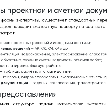
ы проектной и сметной доку
и формы экспертизы, существует стандартный пере
раздел проходит экспертную проверку на соответс
затрат.
анием проектных решений и исходными данными;
тивных решений
— АР, КЖ, КМ, КР и др.;
вентиляция, водоснабжение, электроснабжение, слабото
 объектные, сводные сметы, ведомости объёмов работ;
ная планировка, благоустройство;
— таблицы, расчёты, итоговые данные;
— геология, гидрометеорология, экологические отчёты (п
 документации
— задания, согласования, градостроитель
предоставления
льная структура подачи материалов: эксперт