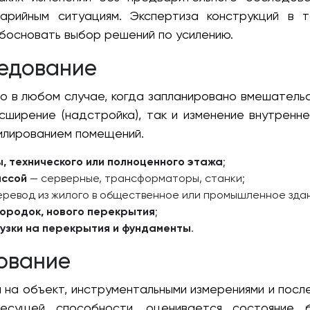
рийным ситуациям. Экспертиза конструкций в т
босновать выбор решений по усилению.
ледование
 в любом случае, когда запланировано вмешательст
ширение (надстройка), так и изменение внутренне
илированием помещений.
 технического или полноценного этажа
;
ассой
— серверные, трансформаторы, станки;
ревод из жилого в общественное или промышленное зда
городок, нового перекрытия
;
узки на перекрытия и фундаменты
.
ование
 на объект, инструментальными измерениями и посл
есущей способности, оценивается состояние б