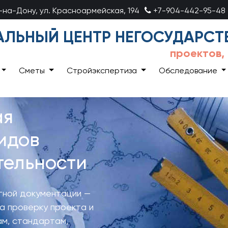
в-на-Дону, ул. Красноармейская, 194
+7-904-442-95-48
ЛЬНЫЙ ЦЕНТР НЕГОСУДАРСТ
проектов,
Сметы
Стройэкспертиза
Обследование
ая
идов
тельности
тной документации —
на проверку проекта и
ам, стандартам,