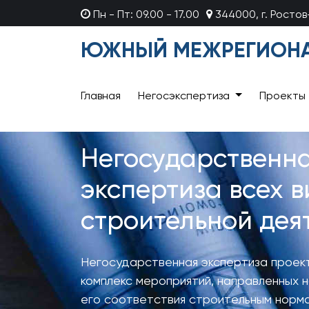
Пн - Пт: 09.00 - 17.00
344000, г. Росто
ЮЖНЫЙ МЕЖРЕГИОНА
Главная
Негосэкспертиза
Проекты
Негосударственн
экспертиза всех в
строительной дея
Негосударственная экспертиза проек
комплекс мероприятий, направленных 
его соответствия строительным норм