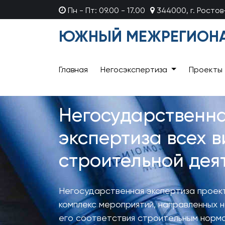
Пн - Пт: 09.00 - 17.00
344000, г. Росто
ЮЖНЫЙ МЕЖРЕГИОНА
Главная
Негосэкспертиза
Проекты
Негосударственн
экспертиза всех в
строительной дея
Негосударственная экспертиза проек
комплекс мероприятий, направленных 
его соответствия строительным норм