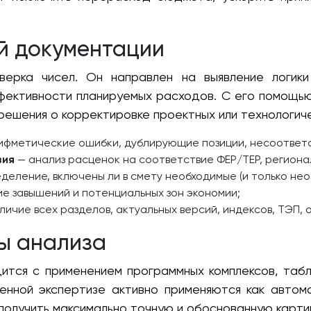
й документации
ерка чисел. Он направлен на выявление логики
фективности планируемых расходов. С его помощью
 решения о корректировке проектных или технологич
фметические ошибки, дублирующие позиции, несоответс
вия
— анализ расценок на соответствие ФЕР/ТЕР, регион
деление, включены ли в смету необходимые (и только нео
е завышений и потенциальных зон экономии;
личие всех разделов, актуальных версий, индексов, ТЭП, 
ы анализа
ится с применением программных комплексов, табл
енной экспертизе активно применяются как автом
получить максимально точную и обоснованную картин