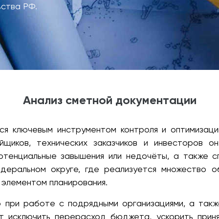
ьства РФ.
Анализ сметной документации
тся ключевым инструментом контроля и оптимизаци
йщиков, технических заказчиков и инвесторов о
потенциальные завышения или недочёты, а также с
еральном округе, где реализуется множество об
 элементом планирования.
 при работе с подрядными организациями, а также
ет исключить перерасход бюджета, ускорить прин