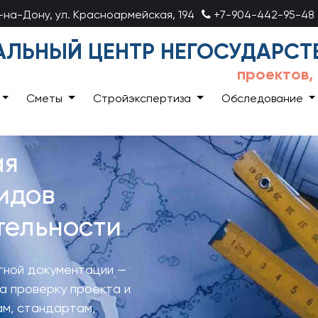
в-на-Дону, ул. Красноармейская, 194
+7-904-442-95-48
ЛЬНЫЙ ЦЕНТР НЕГОСУДАРСТ
проектов,
Сметы
Стройэкспертиза
Обследование
ая
идов
тельности
тной документации —
на проверку проекта и
ам, стандартам,