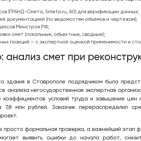
ов (ГРАНД-Смета, Smeta.ru, А0) для верификации данных;
ей документацией (по ведомостям объёмов и чертежам);
дексов Минстроя РФ;
овки смет (локальные, объектные, сводные);
ных позиций — с экспертной оценкой применимости и сто
: анализ смет при реконструк
го здания в Ставрополе подрядчиком была предс
се анализа негосударственная экспертная организа
е коэффициентов условий труда и завышение цен 
 7,8 млн рублей. Заказчик перераспределил ср
проект.
е просто формальная проверка, а важнейший этап фи
огает выявить ошибки до начала работ, снизит